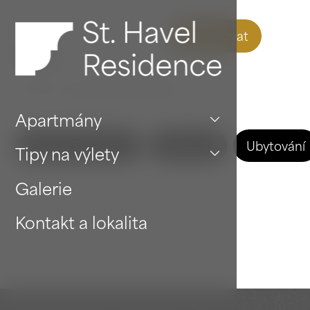
Rezervovat
Blog
Co se u nás děje zajímavého
Apartmány
Zobrazit všechno
Wellness
Ubytování
Tipy na výlety
Galerie
Kontakt a lokalita