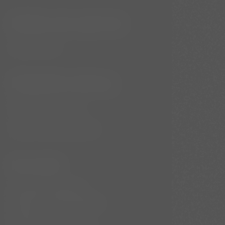
Může vás zajímat
Apartmány
Důležité odkazy
GDPR & Cookies
Obchodní podmínky
Kontakt
Havelská 500/25,
Praha 1 - Staré Město
110 00