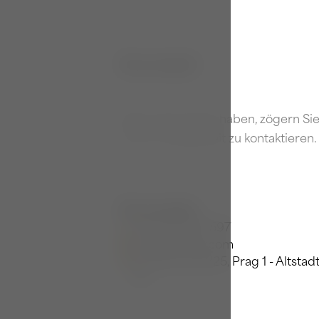
Kontakt
Wenn Sie Fragen haben, zögern Sie
nicht, uns jederzeit zu kontaktieren.
Kontakt
+420 770 128 597
info@sthavel.com
Havelská 500/25, Prag 1 - Altstadt
00