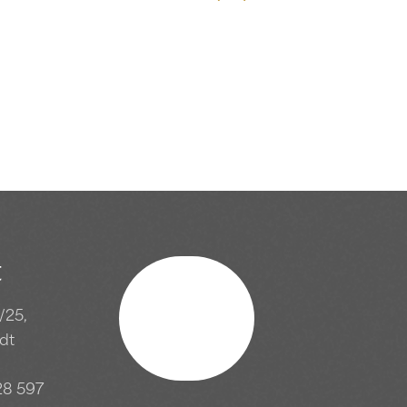
t
/25,
Schriftrolle
adt
28 597