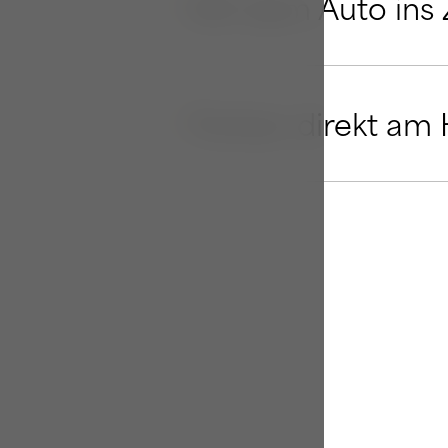
Mit dem Auto ins
02
Parken direkt am 
03